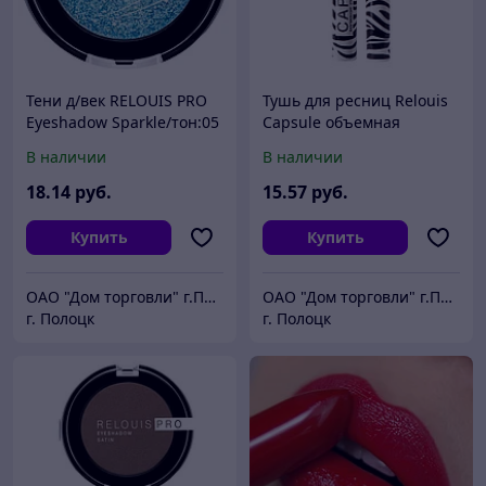
Тени д/век RELOUIS PRO
Тушь для ресниц Relouis
Eyeshadow Sparkle/тон:05
Capsule объемная
,:mermaid tail РБ780-2
стойкая легкосмываемая
В наличии
В наличии
РБ486-22
18
.14
руб.
15
.57
руб.
Купить
Купить
ОАО "Дом торговли" г.Полоцк
ОАО "Дом торговли" г.Полоцк
г. Полоцк
г. Полоцк