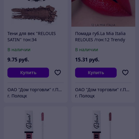
Тени для век "RELOUIS
Помада губ.La Mia Italia
SATIN" тон:34
RELOUIS /тон:12 Trendy
,:CINNAMON РБ754-17, 3г
Red Rubin РБ704-14
В наличии
В наличии
9
.75
руб.
15
.31
руб.
Купить
Купить
ОАО "Дом торговли" г.Полоцк
ОАО "Дом торговли" г.Полоцк
г. Полоцк
г. Полоцк