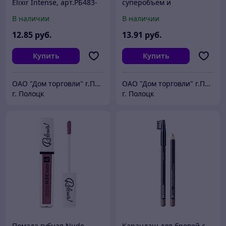
Elixir Intense, арт.РБ483-
суперобъем и
20, 9 г,
разд.корич.RELOUIS,
В наличии
В наличии
арт.РБ484-21, 9г
12
.85
руб.
13
.91
руб.
Купить
Купить
ОАО "Дом торговли" г.Полоцк
ОАО "Дом торговли" г.Полоцк
г. Полоцк
г. Полоцк
Помада губная Nude
Карандаш для бровей с