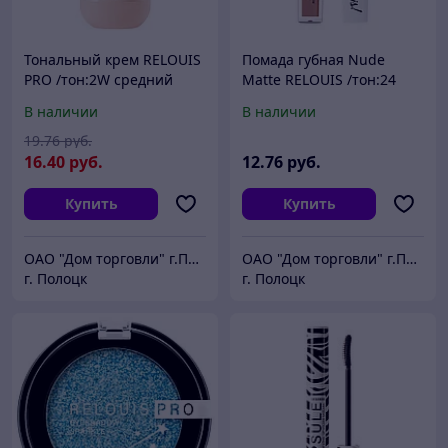
Тональный крем RELOUIS
Помада губная Nude
PRO /тон:2W средний
Matte RELOUIS /тон:24
оливковый РБ780-22
РБ733-16
В наличии
В наличии
19
.76
руб.
16
.40
руб.
12
.76
руб.
Купить
Купить
ОАО "Дом торговли" г.Полоцк
ОАО "Дом торговли" г.Полоцк
г. Полоцк
г. Полоцк