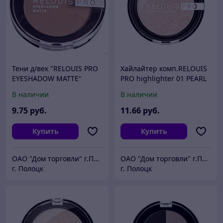
Тени д/век "RELOUIS PRO
Хайлайтер комп.RELOUIS
EYESHADOW MATTE"
PRO highlighter 01 PEARL
тон:12 ,:WARM TAUPE
РБ759-17 4,0 г
В наличии
В наличии
арт.РБ75
9
.75
руб.
11
.66
руб.
Купить
Купить
ОАО "Дом торговли" г.Полоцк
ОАО "Дом торговли" г.Полоцк
г. Полоцк
г. Полоцк